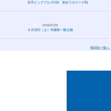
岩手ビッグブルズU18 初めてのリーグ戦
2026/07/29
共通
８月29日（土）学園祭一般公開
NEWS一覧へ
新生
盛岡白百合学園高等学校
SCHOOL GUIDE 2027