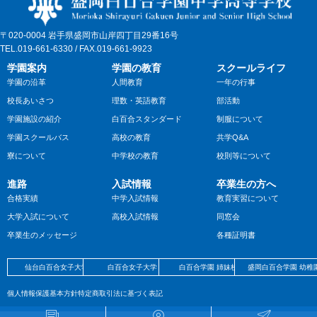
〒020-0004 岩手県盛岡市山岸四丁目29番16号
TEL.019-661-6330 / FAX.019-661-9923
学園案内
学園の教育
スクールライフ
学園の沿革
人間教育
一年の行事
校長あいさつ
理数・英語教育
部活動
学園施設の紹介
白百合スタンダード
制服について
学園スクールバス
高校の教育
共学Q&A
寮について
中学校の教育
校則等について
進路
入試情報
卒業生の方へ
合格実績
中学入試情報
教育実習について
大学入試について
高校入試情報
同窓会
卒業生のメッセージ
各種証明書
仙台白百合女子大学
白百合女子大学
白百合学園 姉妹校
盛岡白百合学園 幼稚
個人情報保護基本方針
特定商取引法に基づく表記