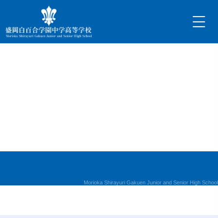
内
容
を
ス
キ
ッ
プ
Morioka Shirayuri Gakuen Junior and Senior High School