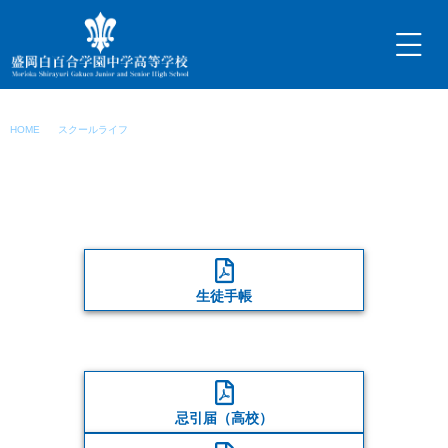
内
容
を
ス
キ
校則等について
ッ
HOME
スクールライフ
校則等について
プ
生徒手帳
忌引届（高校）