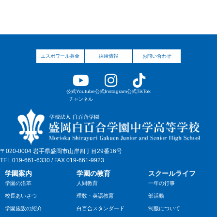
エスポワール募金
採用情報
お問い合わせ
公式Youtube
公式Instagram
公式TikTok
チャンネル
〒020-0004 岩手県盛岡市山岸四丁目29番16号
TEL.019-661-6330 / FAX.019-661-9923
学園案内
学園の教育
スクールライフ
学園の沿革
人間教育
一年の行事
校長あいさつ
理数・英語教育
部活動
学園施設の紹介
白百合スタンダード
制服について