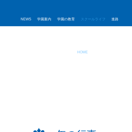
内
容
を
NEWS
学園案内
学園の教育
スクールライフ
進路
ス
キ
スクール
ッ
プ
HOME
スクールライフ