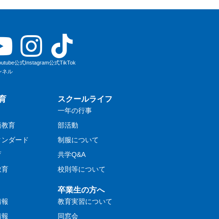
utube
公式Instagram
公式TikTok
ンネル
育
スクールライフ
一年の行事
語教育
部活動
タンダード
制服について
育
共学Q&A
教育
校則等について
卒業生の方へ
情報
教育実習について
情報
同窓会