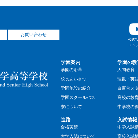
お問い合わせ
公式Yo
チャ
学園案内
学園の教
学園の沿革
人間教育
校長あいさつ
理数・英
学園施設の紹介
白百合ス
学園スクールバス
高校の教
寮について
中学校の
進路
入試情報
合格実績
中学入試
大学入試について
高校入試