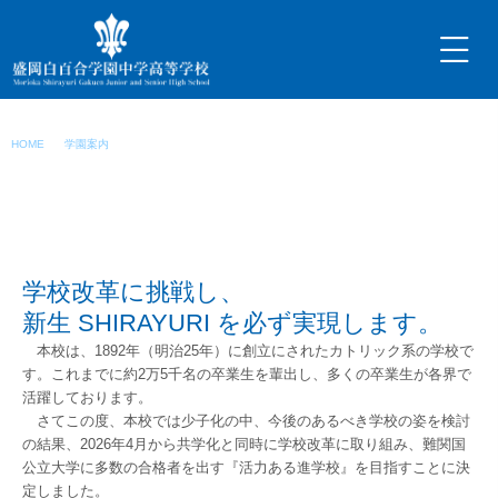
内
容
を
ス
キ
校長あいさつ
ッ
HOME
学園案内
校長あいさつ
プ
学校改革に挑戦し、
新生 SHIRAYURI を必ず実現します。
本校は、1892年（明治25年）に創立にされたカトリック系の学校で
す。これまでに約2万5千名の卒業生を輩出し、多くの卒業生が各界で
活躍しております。
さてこの度、本校では少子化の中、今後のあるべき学校の姿を検討
の結果、2026年4月から共学化と同時に学校改革に取り組み、難関国
公立大学に多数の合格者を出す『活力ある進学校』を目指すことに決
定しました。