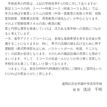
学校改革の内容は、上記の学校改革4つの柱に示してありますが、
新設３コースの内、スーパー特進コース（特進コースも含む）では、
学力を伸ばす教育システムの採用（中高一貫教育の先取り学習、習熟
度別授業、英数重点対策、理系教育の強化など）が中心となります。
その上で受験指導スキルの高い教員の配
置と円滑な運営を推進していけば、活力ある進学校への道筋につなが
ると考えています。
一方、進学アクティブコースには、多様な進路希望を有する生徒が所
属することになりますが、特に、男子の活躍の場を広げるために男子
運動部（硬式野球部をはじめ、バスケットボール、剣道、テニスな
ど）の設置が必須となります。そのための施設設備の充実にも努めて
まいります。そして、３コースの生徒一人ひとりが光り輝く充実した
学校生活を過ごして欲しいと願っております。
つきましては、新生SHIRAYURI構想の実現にご期待とご賛同をいた
だければ大変ありがたく存じます。
盛岡白百合学園中学高等学校
浅沼 千明
校 長