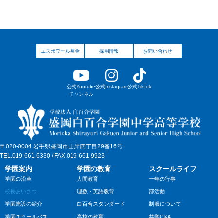
エスポワール募金
採用情報
お問い合わせ
公式Youtube
公式Instagram
公式TikTok
チャンネル
〒020-0004 岩手県盛岡市山岸四丁目29番16号
TEL.019-661-6330 / FAX.019-661-9923
学園案内
学園の教育
スクールライフ
学園の沿革
人間教育
一年の行事
校長あいさつ
理数・英語教育
部活動
学園施設の紹介
白百合スタンダード
制服について
学園スクールバス
高校の教育
共学Q&A