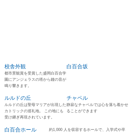
校舎外観
白百合坂
都市景観賞を受賞した盛岡白百合学
園にアンジェラスの塔から鐘の音が
鳴り響きます。
ルルドの丘
チャペル​
ルルドの丘は聖母マリアが出現した
静寂なチャペルでは心を落ち着かせ
カトリックの巡礼地。 この地にも
ることができます
受け継ぎ再現されています。
白百合ホール
約1,000 人を収容するホールで、入学式や卒