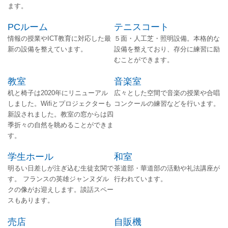
ます。
PCルーム
テニスコート
情報の授業やICT教育に対応した最
５面・人工芝・照明設備。本格的な
新の設備を整えています。
設備を整えており、存分に練習に励
むことができます。
教室
音楽室
机と椅子は2020年にリニューアル
広々とした空間で音楽の授業や合唱
しました。Wifiとプロジェクターも
コンクールの練習などを行います。
新設されました。教室の窓からは四
季折々の自然を眺めることができま
す。
学生ホール
和室
明るい日差しが注ぎ込む生徒玄関で
茶道部・華道部の活動や礼法講座が
す。 フランスの英雄ジャンヌダル
行われています。
クの像がお迎えします。談話スペー
スもあります。
売店
自販機