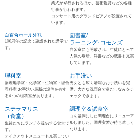
業式が挙行されるほか、芸術鑑賞などの各種
行事が行われます。
コンサート用のグランドピアノが設置されて
います。
白百合ホール外観
図書室/
100周年の記念で建設された講堂で
ラーニング･コモンズ
す。
自習室にも開放され、生徒にとって
人気の場所。洋書などの蔵書も充実
しています。
理科室
お手洗い
物理地学室・化学室・生物室・総合
男女とも広く清潔なお手洗いを完
理科室 お手洗い最新の設備を有す
備。大きな洗面台で身だしなみをチ
る4 つの理科室があります。
ェックできます。
ステラマリス
調理室＆試食室
（食堂）
白を基調にした調理台にリニューア
ルしました。調理実習が待ち遠しく
生徒たちにランチを提供する食堂で
なります。
す。
テイクアウトメニューも充実してい