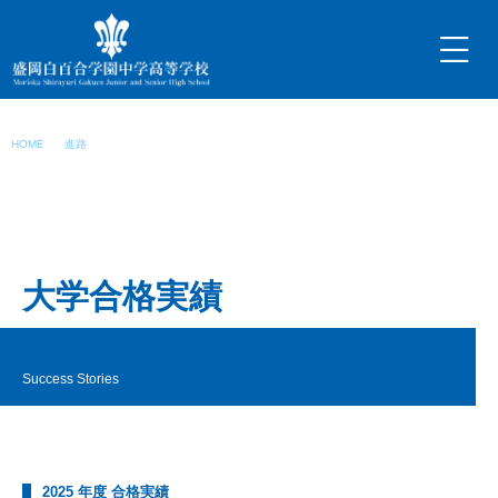
内
容
を
ス
キ
合格実績
ッ
HOME
進路
合格実績
プ
大学合格実績
Success Stories
2025 年度 合格実績