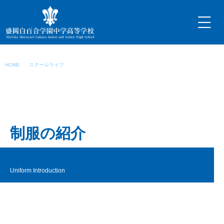
内
容
を
ス
キ
制服について
ッ
HOME
スクールライフ
制服について
プ
制服の紹介
Uniform Introduction