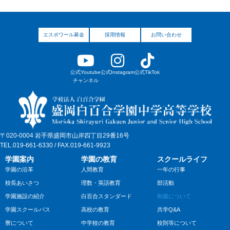
エスポワール募金
採用情報
お問い合わせ
公式Youtube
公式Instagram
公式TikTok
チャンネル
〒020-0004 岩手県盛岡市山岸四丁目29番16号
TEL.019-661-6330 / FAX.019-661-9923
学園案内
学園の教育
スクールライフ
学園の沿革
人間教育
一年の行事
校長あいさつ
理数・英語教育
部活動
学園施設の紹介
白百合スタンダード
制服について
学園スクールバス
高校の教育
共学Q&A
寮について
中学校の教育
校則等について