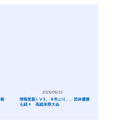
2026/06/15
202
高校
高校
果報
情報更新）V３、８年ぶり、、団体優勝
岩手ビッグブル
も続々 高総体県大会