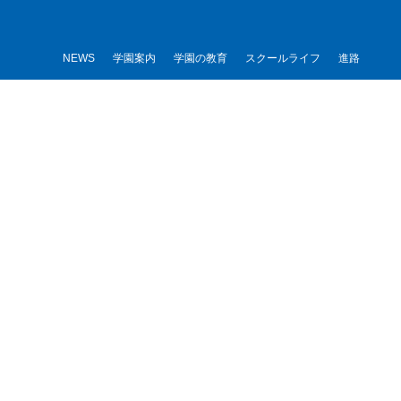
内
容
を
NEWS
学園案内
学園の教育
スクールライフ
進路
ス
キ
ッ
プ