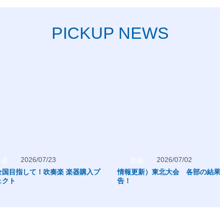
PICKUP NEWS
2026/07/23
2026/07/02
共通
高校
全国目指して！吹奏楽 楽器購入プ
情報更新）東北大会 各部の結
ェクト
告！