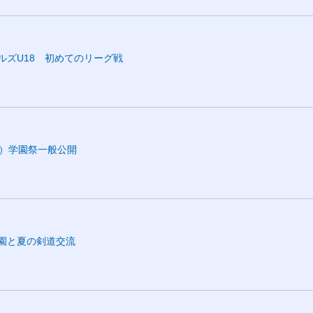
ルズU18 初めてのリーグ戦
土）学園祭一般公開
園と夏の剣道交流