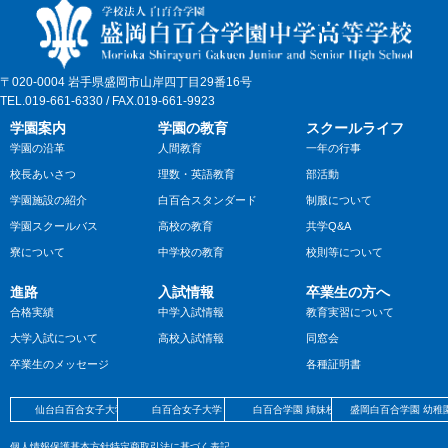
〒020-0004 岩手県盛岡市山岸四丁目29番16号
TEL.019-661-6330 / FAX.019-661-9923
学園案内
学園の教育
スクールライフ
学園の沿革
人間教育
一年の行事
校長あいさつ
理数・英語教育
部活動
学園施設の紹介
白百合スタンダード
制服について
学園スクールバス
高校の教育
共学Q&A
寮について
中学校の教育
校則等について
進路
入試情報
卒業生の方へ
合格実績
中学入試情報
教育実習について
大学入試について
高校入試情報
同窓会
卒業生のメッセージ
各種証明書
仙台白百合女子大学
白百合女子大学
白百合学園 姉妹校
盛岡白百合学園 幼稚
個人情報保護基本方針
特定商取引法に基づく表記