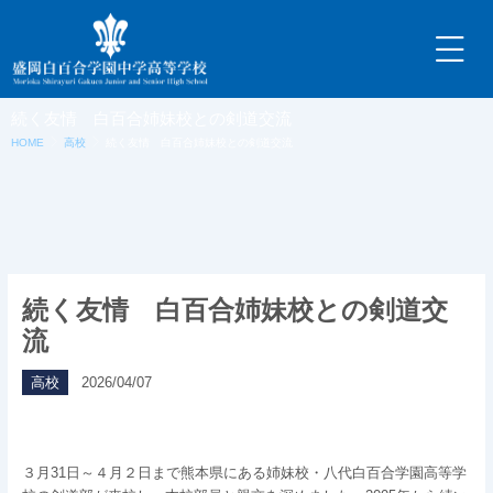
内
容
を
ス
キ
続く友情 白百合姉妹校との剣道交流
ッ
HOME
高校
続く友情 白百合姉妹校との剣道交流
プ
続く友情 白百合姉妹校との剣道交
流
高校
2026/04/07
３月31日～４月２日まで熊本県にある姉妹校・八代白百合学園高等学