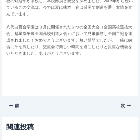
校の剣道部が来校し、本校部員と親交を深めました。2005年から続い
ているこの交流は、今では夏は熊本、春は盛岡で剣道を通し友情を育
んでいます。
八代白百合学園は３月に開催された２つの全国大会（全国高校選抜大
会、魁星旗争奪全国高校剣道大会）において見事優勝し全国二冠を達
成されました！おめでとうございます。短い期間でしたが、一緒に練
習に汗を流したり、交流会で楽しい時間を過ごしたりと貴重な機会を
いただきました。ありがとうございます。
前
次
関連投稿