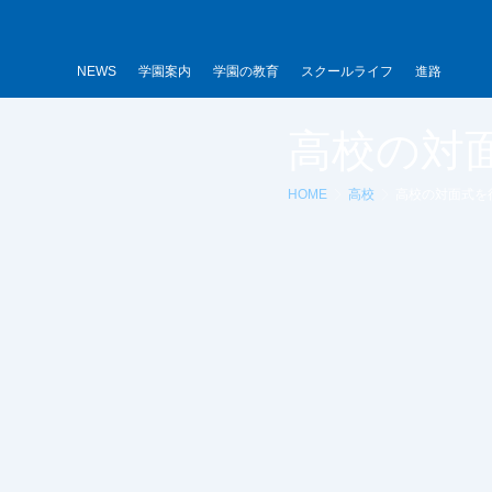
内
容
を
NEWS
学園案内
学園の教育
スクールライフ
進路
ス
キ
高校の対
ッ
プ
HOME
高校
高校の対面式を