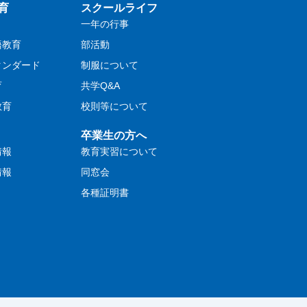
育
スクールライフ
一年の行事
語教育
部活動
タンダード
制服について
育
共学Q&A
教育
校則等について
卒業生の方へ
情報
教育実習について
情報
同窓会
各種証明書