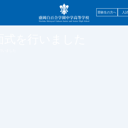
受験生の方へ
入
面式を行いました
行いました