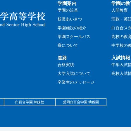
学園案内
学園の教
学園の沿革
人間教育
校長あいさつ
理数・英
学園施設の紹介
白百合ス
学園スクールバス
高校の教
寮について
中学校の
進路
入試情報
合格実績
中学入試
大学入試について
高校入試
卒業生のメッセージ
白百合学園 姉妹校
盛岡白百合学園 幼稚園