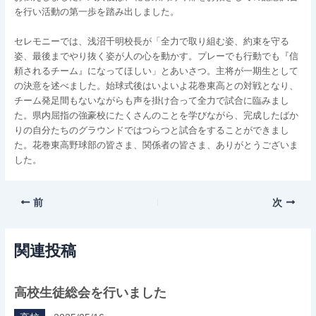
を行い活動の第一歩を踏み出しました。
セレモニーでは、浅沼千明校長が「全力で取り組む姿、約束を守る
姿、最後までやり抜く姿が人の心を動かす。プレーでも行動でも『信
頼されるチーム』になってほしい」とあいさつ。主将が一期生として
の決意を述べました。始球式後はいよいよ花巻東高との対戦となり、
チーム発足間もないながらも声を掛け合って全力で試合に臨みまし
た。県内屈指の強豪校にたくさんのことを学びながら、完成したばか
りの自分たちのグラウンドではつらつと試合をすることができまし
た。花巻東高野球部の皆さま、関係者の皆さま、ありがとうございま
した。
前
次
関連投稿
高校生徒総会を行いました