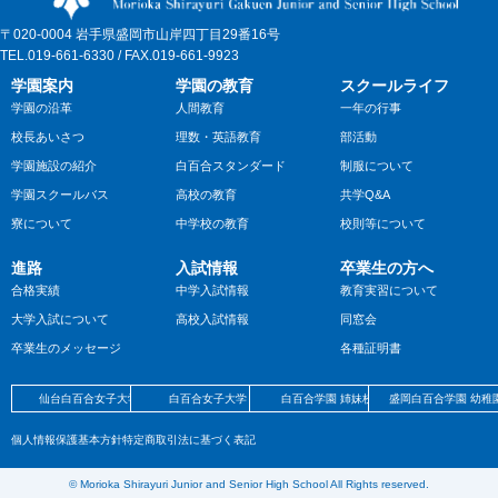
〒020-0004 岩手県盛岡市山岸四丁目29番16号
TEL.019-661-6330 / FAX.019-661-9923
学園案内
学園の教育
スクールライフ
学園の沿革
人間教育
一年の行事
校長あいさつ
理数・英語教育
部活動
学園施設の紹介
白百合スタンダード
制服について
学園スクールバス
高校の教育
共学Q&A
寮について
中学校の教育
校則等について
進路
入試情報
卒業生の方へ
合格実績
中学入試情報
教育実習について
大学入試について
高校入試情報
同窓会
卒業生のメッセージ
各種証明書
仙台白百合女子大学
白百合女子大学
白百合学園 姉妹校
盛岡白百合学園 幼稚
個人情報保護基本方針
特定商取引法に基づく表記
©︎ Morioka Shirayuri Junior and Senior High School All Rights reserved.