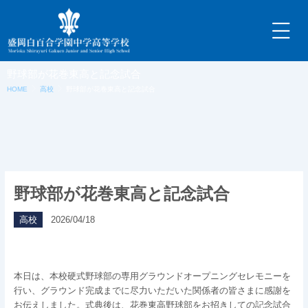
内
容
を
ス
キ
野球部が花巻東高と記念試合
ッ
HOME
高校
野球部が花巻東高と記念試合
プ
野球部が花巻東高と記念試合
高校
2026/04/18
本日は、本校硬式野球部の専用グラウンドオープニングセレモニーを
行い、グラウンド完成までに尽力いただいた関係者の皆さまに感謝を
お伝えしました。式典後は、花巻東高野球部をお招きしての記念試合