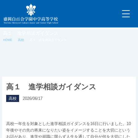
内
容
を
ス
キ
高１ 進学相談ガイダンス
ッ
HOME
高校
高１ 進学相談ガイダンス
プ
高１ 進学相談ガイダンス
高校
2026/06/17
高校一年生を対象とした進学相談ガイダンスを16日に行いました。10
年後やその先の将来になりたい姿をイメージすることを大切にという
お話があり、進学や就職に限らず人生を通して自分が何を大切にした