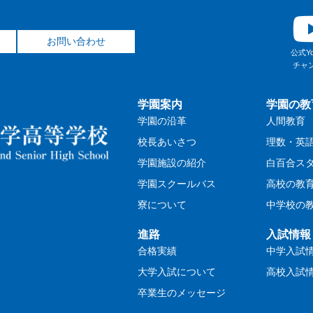
お問い合わせ
公式Yo
チャ
学園案内
学園の教
学園の沿革
人間教育
校長あいさつ
理数・英
学園施設の紹介
白百合ス
学園スクールバス
高校の教
寮について
中学校の
進路
入試情報
合格実績
中学入試
大学入試について
高校入試
卒業生のメッセージ