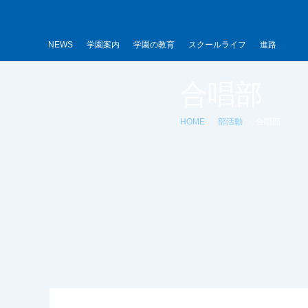
内
容
を
NEWS
学園案内
学園の教育
スクールライフ
進路
ス
キ
合唱部
ッ
プ
HOME
部活動
合唱部