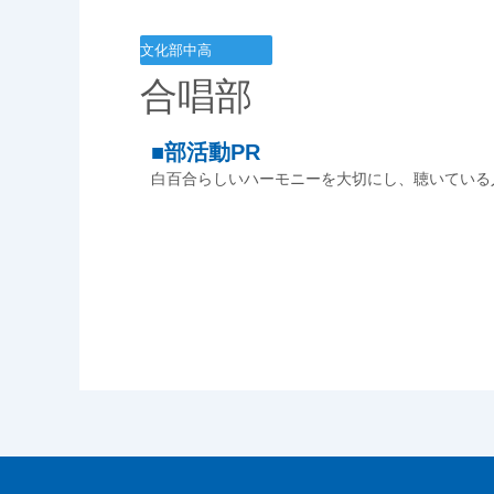
文化部
中高
合唱部
■部活動PR
白百合らしいハーモニーを大切にし、聴いている