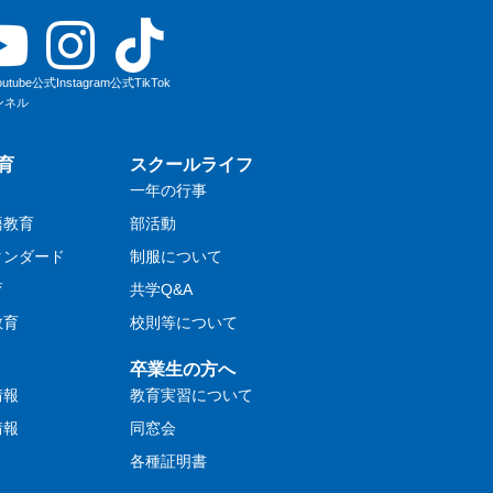
utube
公式Instagram
公式TikTok
ンネル
育
スクールライフ
一年の行事
語教育
部活動
タンダード
制服について
育
共学Q&A
教育
校則等について
卒業生の方へ
情報
教育実習について
情報
同窓会
各種証明書