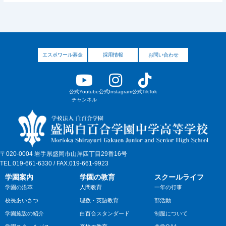
エスポワール募金
採用情報
お問い合わせ
公式Youtube
公式Instagram
公式TikTok
チャンネル
〒020-0004 岩手県盛岡市山岸四丁目29番16号
TEL.019-661-6330 / FAX.019-661-9923
学園案内
学園の教育
スクールライフ
学園の沿革
人間教育
一年の行事
校長あいさつ
理数・英語教育
部活動
学園施設の紹介
白百合スタンダード
制服について