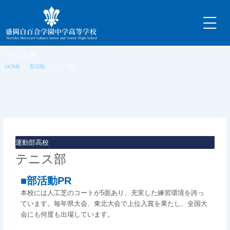
内
容
を
ス
キ
テニス部
ッ
HOME
部活動
テニス部
プ
運動部
高校
テニス部
■部活動PR
本校には人工芝のコートが
5
面あり、充実した練習環境を誇っ
ています。毎年県大会、東北大会で上位入賞を果たし、全国大
会にも何度も出場しています。