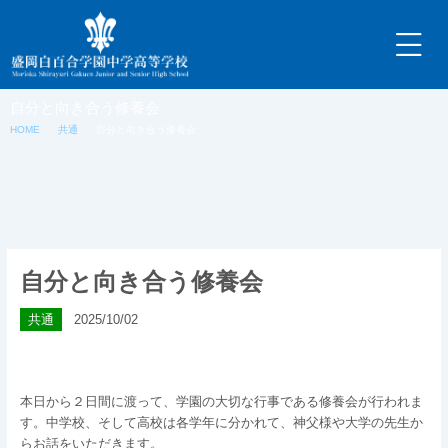
内
容
を
ス
キ
自分と向き合う修養会
ッ
HOME
共通
自分と向き合う修養会
プ
自分と向き合う修養会
共通
2025/10/02
本日から２日間に渡って、学園の大切な行事である修養会が行われま
す。中学校、そして高校は各学年に分かれて、神父様や大学の先生か
らお話をいただきます。