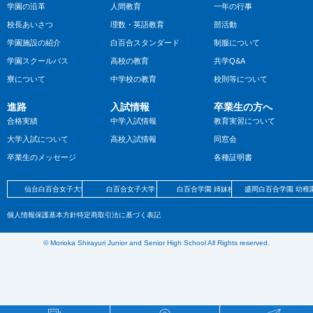
学園の沿革
人間教育
一年の行事
校長あいさつ
理数・英語教育
部活動
学園施設の紹介
白百合スタンダード
制服について
学園スクールバス
高校の教育
共学Q&A
寮について
中学校の教育
校則等について
進路
入試情報
卒業生の方へ
合格実績
中学入試情報
教育実習について
大学入試について
高校入試情報
同窓会
卒業生のメッセージ
各種証明書
仙台白百合女子大学
白百合女子大学
白百合学園 姉妹校
盛岡白百合学園 幼稚
個人情報保護基本方針
特定商取引法に基づく表記
©︎ Morioka Shirayuri Junior and Senior High School All Rights reserved.