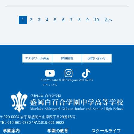
1
2
3
4
5
6
7
8
9
10
次へ
エスポワール募金
採用情報
お問い合わせ
公式Youtube
公式Instagram
公式TikTok
チャンネル
〒020-0004 岩手県盛岡市山岸四丁目29番16号
TEL.019-661-6330 / FAX.019-661-9923
学園案内
学園の教育
スクールライフ