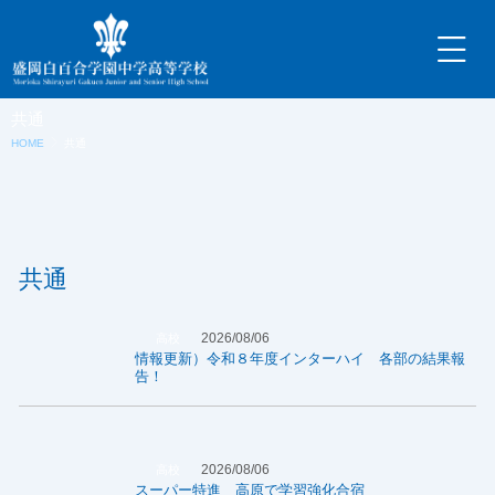
内
容
を
ス
キ
共通
ッ
HOME
共通
プ
共通
2026/08/06
高校
情報更新）令和８年度インターハイ 各部の結果報
告！
2026/08/06
高校
スーパー特進 高原で学習強化合宿