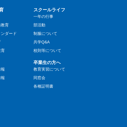
育
スクールライフ
一年の行事
語教育
部活動
タンダード
制服について
育
共学Q&A
教育
校則等について
卒業生の方へ
情報
教育実習について
情報
同窓会
各種証明書