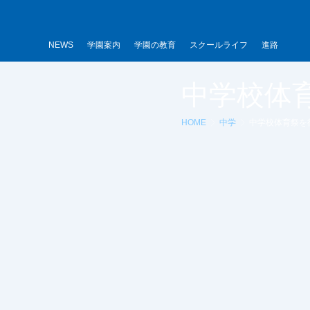
内
容
を
NEWS
学園案内
学園の教育
スクールライフ
進路
ス
キ
中学校体
ッ
プ
HOME
中学
中学校体育祭を