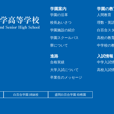
学園案内
学園の教
学園の沿革
人間教育
校長あいさつ
理数・英
学園施設の紹介
白百合ス
学園スクールバス
高校の教
寮について
中学校の
進路
入試情報
合格実績
中学入試
大学入試について
高校入試
卒業生のメッセージ
白百合学園 姉妹校
盛岡白百合学園 幼稚園