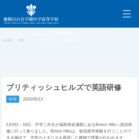
内
容
を
ス
キ
ブリティッシュヒルズで英語研修
ッ
HOME
中学
ブリティッシュヒルズで英語研修
プ
ブリティッシュヒルズで英語研修
中学
2025/05/13
5月8日～10日、中学二年生が福島県岩瀬郡にあるBritish Hillsへ英語研
修に行って参りました。British Hillsは、疑似留学体験を行うことので
きる施設で、中世のイギリスを再現した建物で授業が行われます。