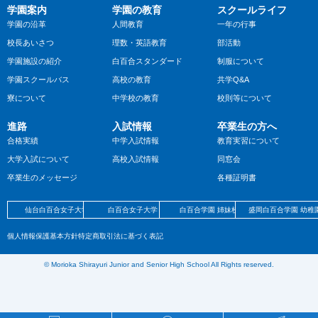
学園案内
学園の教育
スクールライフ
学園の沿革
人間教育
一年の行事
校長あいさつ
理数・英語教育
部活動
学園施設の紹介
白百合スタンダード
制服について
学園スクールバス
高校の教育
共学Q&A
寮について
中学校の教育
校則等について
進路
入試情報
卒業生の方へ
合格実績
中学入試情報
教育実習について
大学入試について
高校入試情報
同窓会
卒業生のメッセージ
各種証明書
仙台白百合女子大学
白百合女子大学
白百合学園 姉妹校
盛岡白百合学園 幼稚
個人情報保護基本方針
特定商取引法に基づく表記
©︎ Morioka Shirayuri Junior and Senior High School All Rights reserved.