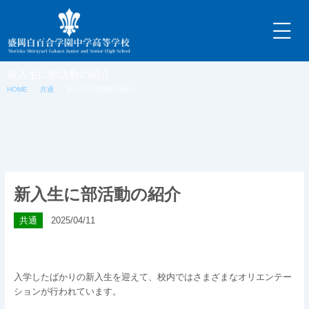
内
容
を
ス
キ
新入生に部活動の紹介
ッ
HOME
共通
新入生に部活動の紹介
プ
新入生に部活動の紹介
共通
2025/04/11
入学したばかりの新入生を迎えて、校内ではさまざまなオリエンテー
ションが行われています。