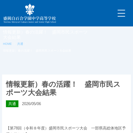
内
容
を
ス
キ
情報更新）春の活躍！ 盛岡市民スポーツ
ッ
大会結果
プ
HOME
共通
情報更新）春の活躍！ 盛岡市民スポーツ大会結果
情報更新）春の活躍！ 盛岡市民ス
ポーツ大会結果
共通
2026/05/06
【第78回（令和８年度）盛岡市民スポーツ大会 一部県高総体地区予