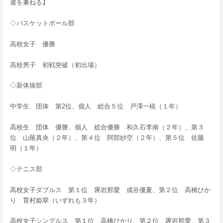
選を兼ねる】
◇バスケットボール部
高校女子 優勝
高校男子 初戦突破（初出場）
◇新体操部
中学生 団体 第2位、個人 総合５位 戸澤一椛（１年）
高校生 団体 優勝、個人 総合優勝 和久石李南（２年）、第３
位 山蔭真央（２年）、第４位 阿部紗空（２年）、第５位 佐藤
明（１年）
◇テニス部
高校女子ダブルス 第１位 袰岩那愛 成谷優夏、第２位 高橋ひか
り 育村姫翠（いずれも３年）
高校女子シングルス 第１位 高橋ひかり、第２位 袰岩那愛、第３