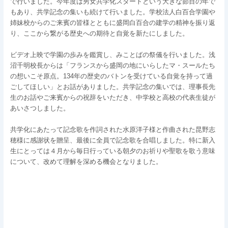
で行いました。今年度は男女共学化スタートという大きな節目の年で
もあり、共学記念の集いも続けて行いました。学校法人白百合学園や
姉妹校からのご来賓の皆様とともに盛岡白百合の建学の精神を振り返
り、ここから繋がる歴史への期待と自覚を新たにしました。
ビデオ上映で学園の歩みを鑑賞し、みことばの祭儀を行いました。浅
沼千明校長からは「フランスから盛岡の地にいらしたマ・スールたち
の想いこそ原点。134年の歴史のバトンを受けている自覚を持って過
ごしてほしい」とお話がありました。共学記念の集いでは、理事長先
生のお話やご来賓からの祝辞をいただき、中学校と高校の代表生徒が
あいさつしました。
共学化にあたって記念歌を作詞された水原洋子様と作曲された昆野志
穂様に感謝状を贈呈、最後に全員で記念歌を合唱しました。特に新入
生にとっては４月から毎日行っている朝夕のお祈りや聖歌を歌う意味
について、改めて理解を深める機会となりました。