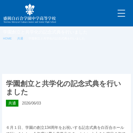
内
容
を
ス
キ
学園創立と共学化の記念式典を行いました
ッ
HOME
共通
学園創立と共学化の記念式典を行いました
プ
学園創立と共学化の記念式典を行い
ました
共通
2026/06/03
６月１日、学園の創立134周年をお祝いする記念式典を白百合ホール