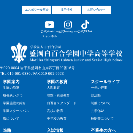
エスポワール募金
採用情報
お問い合わせ
公式Youtube
公式Instagram
公式TikTok
チャンネル
〒020-0004 岩手県盛岡市山岸四丁目29番16号
TEL.019-661-6330 / FAX.019-661-9923
学園案内
学園の教育
スクールライフ
学園の沿革
人間教育
一年の行事
校長あいさつ
理数・英語教育
部活動
学園施設の紹介
白百合スタンダード
制服について
学園スクールバス
高校の教育
共学Q&A
寮について
中学校の教育
校則等について
進路
入試情報
卒業生の方へ